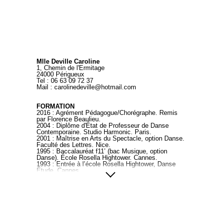
Mlle Deville Caroline
1, Chemin de l'Ermitage
24000 Périgueux
Tel : 06 63 09 72 37
Mail : carolinedeville@hotmail.com
FORMATION
2016 : Agrément Pédagogue/Chorégraphe. Remis
par Florence Beaulieu.
2004 : Diplôme d'État de Professeur de Danse
Contemporaine. Studio Harmonic. Paris.
2001 : Maîtrise en Arts du Spectacle, option Danse.
Faculté des Lettres. Nice.
1995 : Baccalauréat f11’ (bac Musique, option
Danse). École Rosella Hightower.
Cannes.
1993 : Entrée à l’école Rosella Hightower, Danse
Étude. Cannes.
STAGES
2017 / 2018 : Stage technique Gaga à Bordeaux et
bruges.
depuis 2009 : Nombreux stages pluri disciplinaires (
contemporain, jazz, classique, africain,
bollywood...).